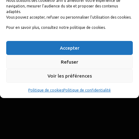
Nous utilisons des cookies🍪 afin d'améliorer votre expérience de
navigation, mesurer l’audience du site et proposer des contenus
adaptés.
Social media
Vous pouvez accepter, refuser ou personnaliser l’utilisation des cookies.
Pour en savoir plus, consultez notre politique de cookies.
Identité visuelle
Accepter
Refuser
© 2026 Open Biz Dev. Tous droits réservés.
Mentions
F.A.Q
Politique de
Politique de
Plan du
Voir les préférences
légales
confidentialité
cookies
site
Politique de cookies
Politique de confidentialité