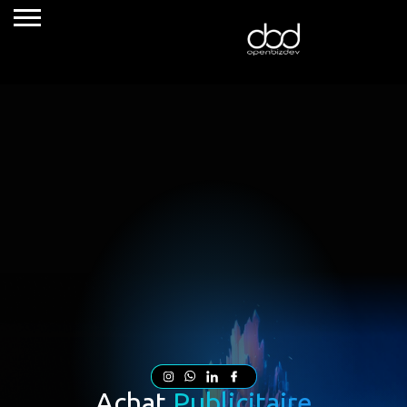
Services
Cas client
Nos agences
Blog
Nous contacter
Achat
Publicitaire