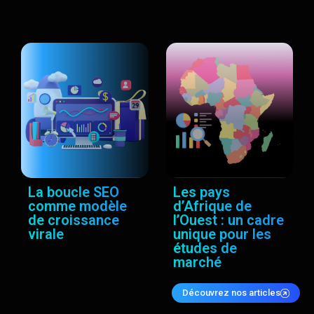
La boucle SEO
Les pays
comme modèle
d’Afrique de
de croissance
l’Ouest : un cadre
virale
unique pour les
études de
marché
Découvrez nos articles