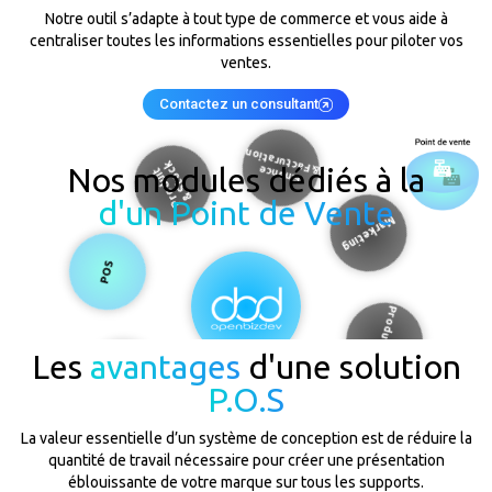
Notre outil s’adapte à tout type de commerce et vous aide à
centraliser toutes les informations essentielles pour piloter vos
ventes.
Contactez un consultant
& Stock
& Facturation
Produit
Nos modules dédiés à la
Finance
d'un Point de Vente
POS
Marketing
Productivité
Management
Les
avantages
d'une solution
RH
P.O.S
Développement
Intégration,
CRM &
Ventes
La valeur essentielle d’un système de conception est de réduire la
quantité de travail nécessaire pour créer une présentation
éblouissante de votre marque sur tous les supports.