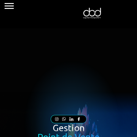
Services
Cas client
Nos agences
Blog
Gestion
Nous contacter
Point de Vente